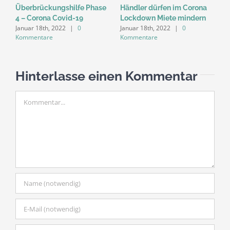
Überbrückungshilfe Phase
Händler dürfen im Corona
Ü
4 – Corona Covid-19
Lockdown Miete mindern
3
Januar 18th, 2022
|
0
Januar 18th, 2022
|
0
A
Kommentare
Kommentare
K
Hinterlasse einen Kommentar
Kommentar