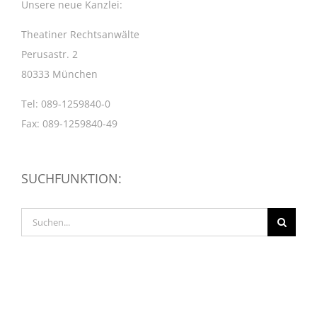
Unsere neue Kanzlei:
Theatiner Rechtsanwälte
Perusastr. 2
80333 München
Tel: 089-1259840-0
Fax: 089-1259840-49
SUCHFUNKTION:
Suche
nach: