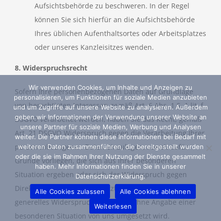
Aufsichtsbehörde zu beschweren. In der Regel
können Sie sich hierfür an die Aufsichtsbehörde
Ihres üblichen Aufenthaltsortes oder Arbeitsplatzes
oder unseres Kanzleisitzes wenden.
8. Widerspruchsrecht
Wir verwenden Cookies, um Inhalte und Anzeigen zu
Sofern Ihre personenbezogenen Daten auf Grundlage
personalisieren, um Funktionen für soziale Medien anzubieten
von berechtigten Interessen gemäß Art. 6 Abs. 1 S. 1 lit. f
und um Zugriffe auf unsere Website zu analysieren. Außerdem
geben wir Informationen der Verwendung unserer Website an
DSGVO verarbeitet werden, haben Sie das Recht, gemäß
unsere Partner für soziale Medien, Werbung und Analysen
Art. 21 DSGVO Widerspruch gegen die Verarbeitung Ihrer
weiter. Die Partner können diese Informationen bei Bedarf mit
personenbezogenen Daten einzulegen, soweit dafür
weiteren Daten zusammenführen, die bereitgestellt wurden
oder die sie im Rahmen Ihrer Nutzung der Dienste gesammelt
Gründe vorliegen, die sich aus Ihrer besonderen
haben. Mehr Informationen finden Sie in unserer
Situation ergeben oder sich der Widerspruch gegen
Datenschutzerklärung.
Direktwerbung richtet. Im letzteren Fall haben Sie ein
Alle Cookies zulassen
Alle Cookies ablehnen
generelles Widerspruchsrecht, das ohne Angabe einer
Weiterlesen
besonderen Situation von uns umgesetzt wird.