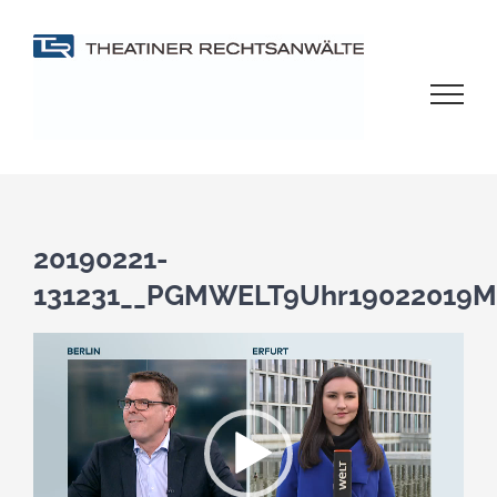
Zum
Inhalt
springen
20190221-
131231__PGMWELT9Uhr19022019M
Video-
Player