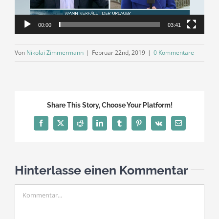
00:00
03:41
Von
Nikolai Zimmermann
|
Februar 22nd, 2019
|
0 Kommentare
Share This Story, Choose Your Platform!
Facebook
X
Reddit
LinkedIn
Tumblr
Pinterest
Vk
E-
Mail
Hinterlasse einen Kommentar
Kommentar