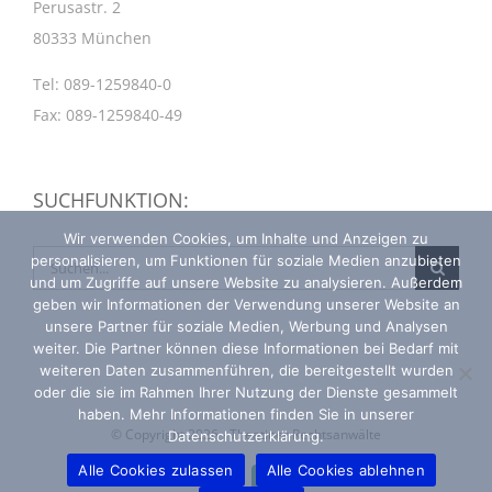
Perusastr. 2
80333 München
Tel: 089-1259840-0
Fax: 089-1259840-49
SUCHFUNKTION:
Wir verwenden Cookies, um Inhalte und Anzeigen zu
Suche
personalisieren, um Funktionen für soziale Medien anzubieten
und um Zugriffe auf unsere Website zu analysieren. Außerdem
nach:
geben wir Informationen der Verwendung unserer Website an
unsere Partner für soziale Medien, Werbung und Analysen
weiter. Die Partner können diese Informationen bei Bedarf mit
weiteren Daten zusammenführen, die bereitgestellt wurden
oder die sie im Rahmen Ihrer Nutzung der Dienste gesammelt
haben. Mehr Informationen finden Sie in unserer
© Copyright 2026 - Theatiner Rechtsanwälte
Datenschutzerklärung.
Alle Cookies zulassen
Alle Cookies ablehnen
X
LinkedIn