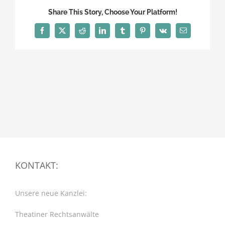
Share This Story, Choose Your Platform!
Facebook
X
Reddit
LinkedIn
Tumblr
Pinterest
Vk
E-
Mail
KONTAKT:
Unsere neue Kanzlei:
Theatiner Rechtsanwälte