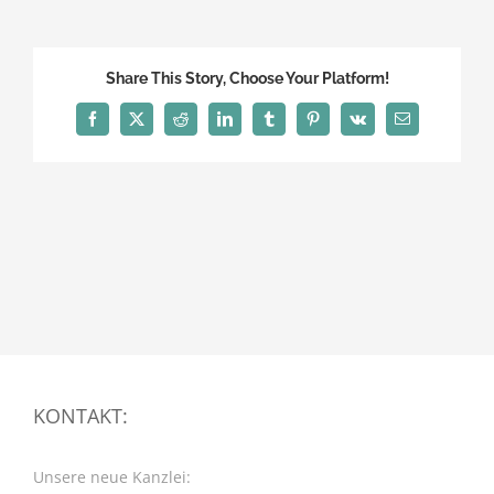
Share This Story, Choose Your Platform!
Facebook
X
Reddit
LinkedIn
Tumblr
Pinterest
Vk
E-
Mail
KONTAKT:
Unsere neue Kanzlei: