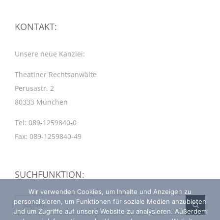
KONTAKT:
Unsere neue Kanzlei:
Theatiner Rechtsanwälte
Perusastr. 2
80333 München
Tel: 089-1259840-0
Fax: 089-1259840-49
SUCHFUNKTION:
Wir verwenden Cookies, um Inhalte und Anzeigen zu
Suche
personalisieren, um Funktionen für soziale Medien anzubieten
und um Zugriffe auf unsere Website zu analysieren. Außerdem
nach: